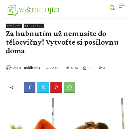
ZEŠTIHLUJÍCÍ
CVIČENÍ
LIFESTYLE
Za hubnutím už nemusíte do
tělocvičny! Vytvořte si posilovnu
doma
Autor:
publishing
4854
26.7.2021
3
4
min.