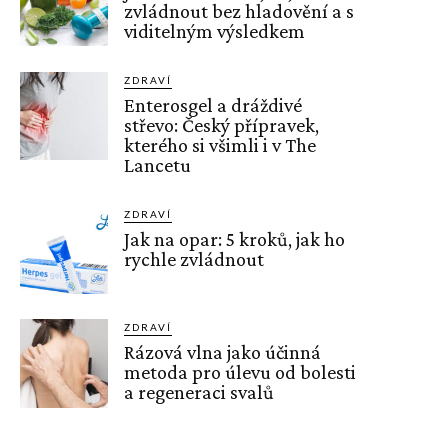
zvládnout bez hladovění a s
viditelným výsledkem
ZDRAVÍ
Enterosgel a dráždivé
střevo: Český přípravek,
kterého si všimli i v The
Lancetu
ZDRAVÍ
Jak na opar: 5 kroků, jak ho
rychle zvládnout
ZDRAVÍ
Rázová vlna jako účinná
metoda pro úlevu od bolesti
a regeneraci svalů