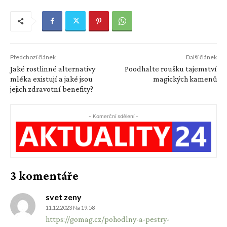
Předchozí článek
Další článek
Jaké rostlinné alternativy
Poodhalte roušku tajemství
mléka existují a jaké jsou
magických kamenů
jejich zdravotní benefity?
- Komerční sdělení -
3 komentáře
svet zeny
11.12.2023 Na 19:58
https://gomag.cz/pohodlny-a-pestry-