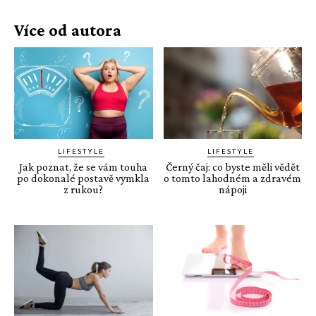
Více od autora
LIFESTYLE
LIFESTYLE
Jak poznat, že se vám touha
Černý čaj: co byste měli vědět
po dokonalé postavě vymkla
o tomto lahodném a zdravém
z rukou?
nápoji