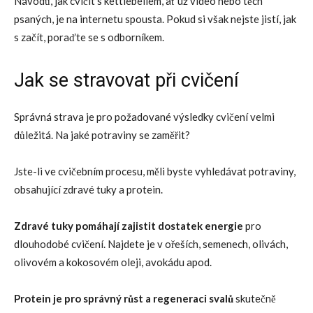
Návodů, jak cvičit s kettlebellem, ať už video nebo těch
psaných, je na internetu spousta. Pokud si však nejste jistí, jak
s začít, poraďte se s odborníkem.
Jak se stravovat při cvičení
Správná strava je pro požadované výsledky cvičení velmi
důležitá. Na jaké potraviny se zaměřit?
Jste-li ve cvičebním procesu, měli byste vyhledávat potraviny,
obsahující zdravé tuky a protein.
Zdravé tuky pomáhají zajistit dostatek energie
pro
dlouhodobé cvičení. Najdete je v ořeších, semenech, olivách,
olivovém a kokosovém oleji, avokádu apod.
Protein je pro správný růst a regeneraci svalů
skutečně