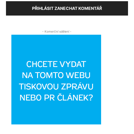
PŘIHLÁSIT ZANECHAT KOMENTÁŘ
- Komerční sdělení -