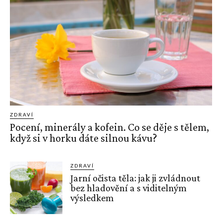
ZDRAVÍ
Pocení, minerály a kofein. Co se děje s tělem,
když si v horku dáte silnou kávu?
ZDRAVÍ
Jarní očista těla: jak ji zvládnout
bez hladovění a s viditelným
výsledkem