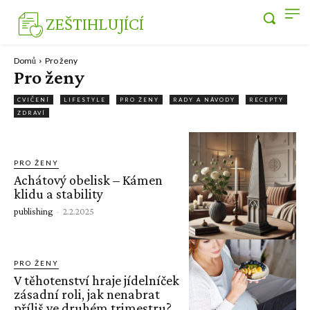
ZEŠTIHLUJÍCÍ
Domů
Pro ženy
Pro ženy
CVIČENÍ
LIFESTYLE
PRO ŽENY
RADY A NÁVODY
RECEPTY
ZDRAVÍ
PRO ŽENY
Achátový obelisk – Kámen
klidu a stability
publishing
-
2.2.2025
PRO ŽENY
V těhotenství hraje jídelníček
zásadní roli, jak nenabrat
příliš ve druhém trimestru?