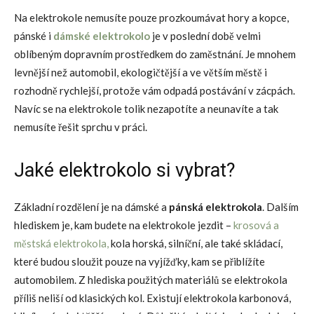
Na elektrokole nemusíte pouze prozkoumávat hory a kopce,
pánské i
dámské elektrokolo
je v poslední době velmi
oblíbeným dopravním prostředkem do zaměstnání. Je mnohem
levnější než automobil, ekologičtější a ve větším městě i
rozhodně rychlejší, protože vám odpadá postávání v zácpách.
Navíc se na elektrokole tolik nezapotíte a neunavíte a tak
nemusíte řešit sprchu v práci.
Jaké elektrokolo si vybrat?
Základní rozdělení je na dámské a
pánská elektrokola
. Dalším
hlediskem je, kam budete na elektrokole jezdit –
krosová a
městská elektrokola,
kola horská, silníční, ale také skládací,
které budou sloužit pouze na vyjížďky, kam se přiblížíte
automobilem. Z hlediska použitých materiálů se elektrokola
příliš neliší od klasických kol. Existují elektrokola karbonová,