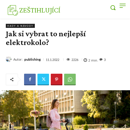
ZEŠTIHLUJÍCÍ
RADY A NÁVODY
Jak si vybrat to nejlepší
elektrokolo?
Autor:
publishing
2226
11.1.2022
3
2
min.