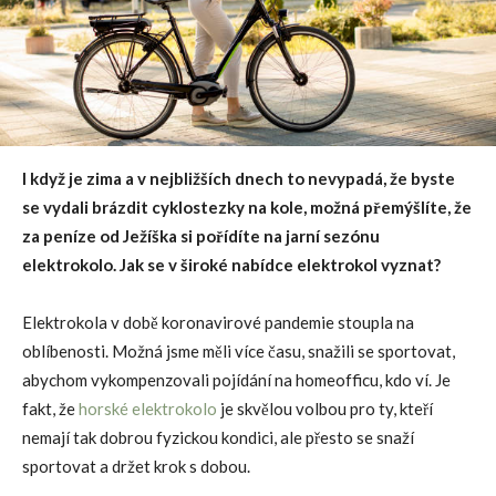
I když je zima a v nejbližších dnech to nevypadá, že byste
se vydali brázdit cyklostezky na kole, možná přemýšlíte, že
za peníze od Ježíška si pořídíte na jarní sezónu
elektrokolo. Jak se v široké nabídce elektrokol vyznat?
Elektrokola v době koronavirové pandemie stoupla na
oblíbenosti. Možná jsme měli více času, snažili se sportovat,
abychom vykompenzovali pojídání na homeofficu, kdo ví. Je
fakt, že
horské elektrokolo
je skvělou volbou pro ty, kteří
nemají tak dobrou fyzickou kondici, ale přesto se snaží
sportovat a držet krok s dobou.