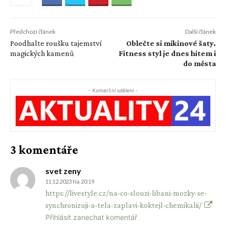
Předchozí článek
Další článek
Poodhalte roušku tajemství
Oblečte si mikinové šaty.
magických kamenů
Fitness styl je dnes hitem i
do města
- Komerční sdělení -
3 komentáře
svet zeny
11.12.2023 Na 20:19
https://livestyle.cz/na-co-slouzi-libani-mozky-se-
synchronizuji-a-tela-zaplavi-koktejl-chemikalii/
Přihlásit zanechat komentář