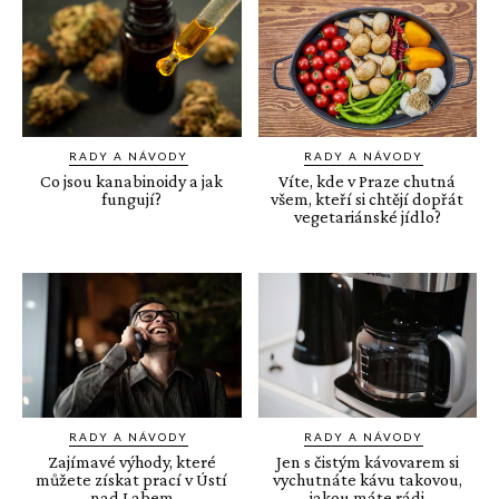
RADY A NÁVODY
RADY A NÁVODY
Co jsou kanabinoidy a jak
Víte, kde v Praze chutná
fungují?
všem, kteří si chtějí dopřát
vegetariánské jídlo?
RADY A NÁVODY
RADY A NÁVODY
Zajímavé výhody, které
Jen s čistým kávovarem si
můžete získat prací v Ústí
vychutnáte kávu takovou,
nad Labem
jakou máte rádi