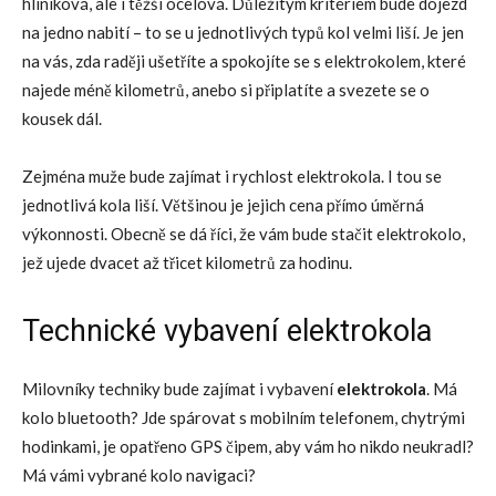
hliníková, ale i těžší ocelová. Důležitým kritériem bude dojezd
na jedno nabití – to se u jednotlivých typů kol velmi liší. Je jen
na vás, zda raději ušetříte a spokojíte se s elektrokolem, které
najede méně kilometrů, anebo si připlatíte a svezete se o
kousek dál.
Zejména muže bude zajímat i rychlost elektrokola. I tou se
jednotlivá kola liší. Většinou je jejich cena přímo úměrná
výkonnosti. Obecně se dá říci, že vám bude stačit elektrokolo,
jež ujede dvacet až třicet kilometrů za hodinu.
Technické vybavení elektrokola
Milovníky techniky bude zajímat i vybavení
elektrokola
. Má
kolo bluetooth? Jde spárovat s mobilním telefonem, chytrými
hodinkami, je opatřeno GPS čipem, aby vám ho nikdo neukradl?
Má vámi vybrané kolo navigaci?