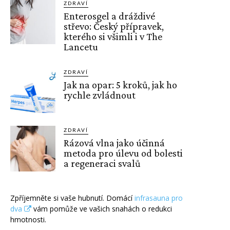
ZDRAVÍ
Enterosgel a dráždivé
střevo: Český přípravek,
kterého si všimli i v The
Lancetu
ZDRAVÍ
Jak na opar: 5 kroků, jak ho
rychle zvládnout
ZDRAVÍ
Rázová vlna jako účinná
metoda pro úlevu od bolesti
a regeneraci svalů
Zpříjemněte si vaše hubnutí. Domácí
infrasauna pro
dva
vám pomůže ve vašich snahách o redukci
hmotnosti.