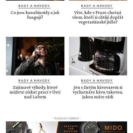
RADY A NÁVODY
RADY A NÁVODY
Co jsou kanabinoidy a jak
Víte, kde v Praze chutná
fungují?
všem, kteří si chtějí dopřát
vegetariánské jídlo?
RADY A NÁVODY
RADY A NÁVODY
Zajímavé výhody, které
Jen s čistým kávovarem si
můžete získat prací v Ústí
vychutnáte kávu takovou,
nad Labem
jakou máte rádi
- Komerční sdělení -