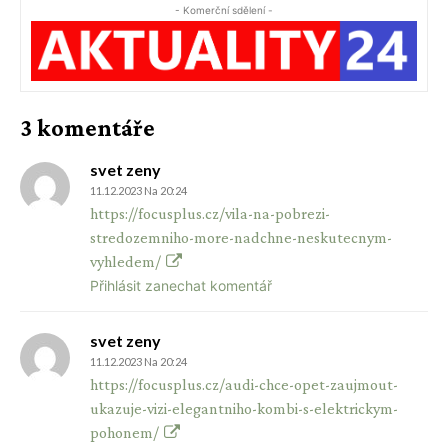
- Komerční sdělení -
3 komentáře
svet zeny
11.12.2023 Na 20:24
https://focusplus.cz/vila-na-pobrezi-
stredozemniho-more-nadchne-neskutecnym-
vyhledem/
Přihlásit zanechat komentář
svet zeny
11.12.2023 Na 20:24
https://focusplus.cz/audi-chce-opet-zaujmout-
ukazuje-vizi-elegantniho-kombi-s-elektrickym-
pohonem/