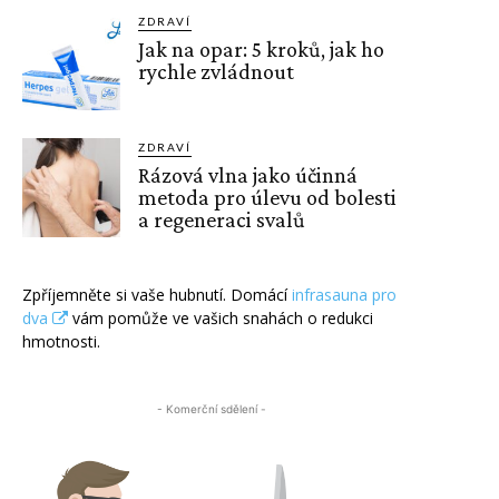
ZDRAVÍ
Jak na opar: 5 kroků, jak ho
rychle zvládnout
ZDRAVÍ
Rázová vlna jako účinná
metoda pro úlevu od bolesti
a regeneraci svalů
Zpříjemněte si vaše hubnutí. Domácí
infrasauna pro
dva
vám pomůže ve vašich snahách o redukci
hmotnosti.
- Komerční sdělení -