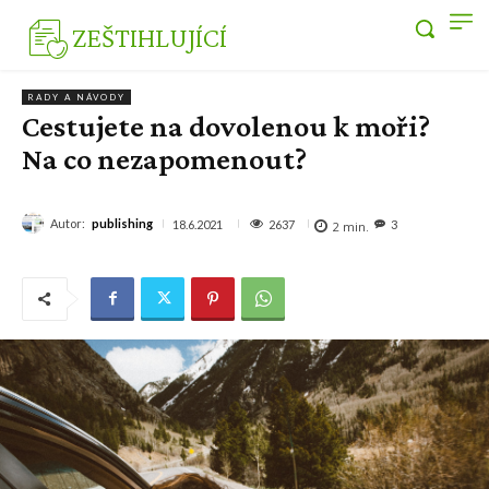
ZEŠTIHLUJÍCÍ
RADY A NÁVODY
Cestujete na dovolenou k moři?
Na co nezapomenout?
Autor:
publishing
2637
18.6.2021
3
2
min.