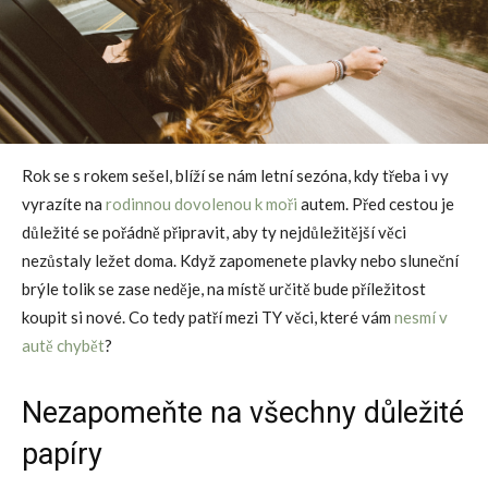
Rok se s rokem sešel, blíží se nám letní sezóna, kdy třeba i vy
vyrazíte na
rodinnou dovolenou k moři
autem. Před cestou je
důležité se pořádně připravit, aby ty nejdůležitější věci
nezůstaly ležet doma. Když zapomenete plavky nebo sluneční
brýle tolik se zase neděje, na místě určitě bude příležitost
koupit si nové. Co tedy patří mezi TY věci, které vám
nesmí v
autě chybět
?
Nezapomeňte na všechny důležité
papíry