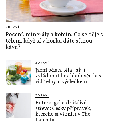
ZDRAVÍ
Pocení, minerály a kofein. Co se děje s
tělem, když si v horku dáte silnou
kávu?
ZDRAVÍ
Jarní očista těla: jak ji
zvládnout bez hladovění a s
viditelným výsledkem
ZDRAVÍ
Enterosgel a dráždivé
střevo: Český přípravek,
kterého si všimli i v The
Lancetu