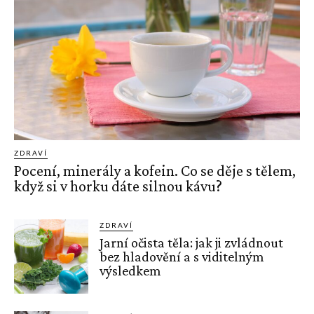
ZDRAVÍ
Pocení, minerály a kofein. Co se děje s tělem,
když si v horku dáte silnou kávu?
ZDRAVÍ
Jarní očista těla: jak ji zvládnout
bez hladovění a s viditelným
výsledkem