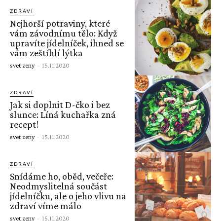
ZDRAVÍ
Nejhorší potraviny, které
vám závodnímu tělo: Když
upravíte jídelníček, ihned se
vám zeštíhlí lýtka
svet zeny
-
15.11.2020
ZDRAVÍ
Jak si doplnit D-čko i bez
slunce: Líná kuchařka zná
recept!
svet zeny
-
15.11.2020
ZDRAVÍ
Snídáme ho, oběd, večeře:
Neodmyslitelná součást
jídelníčku, ale o jeho vlivu na
zdraví víme málo
svet zeny
-
15.11.2020