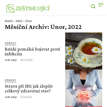
ZEŠTIHLUJÍCÍ
Domů
2022
Únor
Měsíční Archiv: Únor, 2022
ZDRAVÍ
Reishi pomáhá bojovat proti
infekcím
svet zeny
-
28.2.2022
ZDRAVÍ
Strava při IBS: jak zlepšit
celkový zdravotní stav?
svet zeny
-
17.2.2022