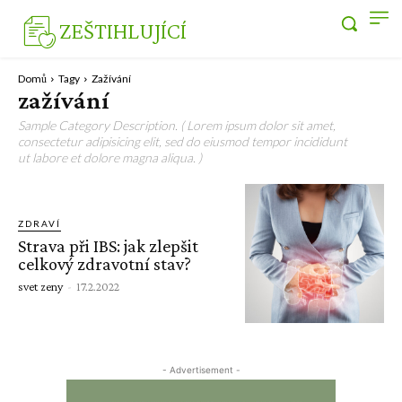
ZEŠTIHLUJÍCÍ
Domů
Tagy
Zažívání
zažívání
Sample Category Description. ( Lorem ipsum dolor sit amet,
consectetur adipisicing elit, sed do eiusmod tempor incididunt
ut labore et dolore magna aliqua. )
ZDRAVÍ
Strava při IBS: jak zlepšit
celkový zdravotní stav?
svet zeny
-
17.2.2022
- Advertisement -