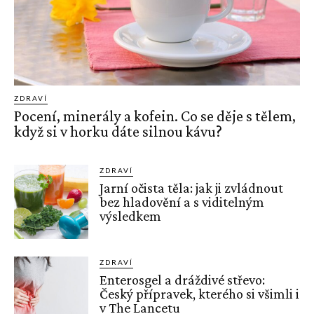
ZDRAVÍ
Pocení, minerály a kofein. Co se děje s tělem,
když si v horku dáte silnou kávu?
ZDRAVÍ
Jarní očista těla: jak ji zvládnout
bez hladovění a s viditelným
výsledkem
ZDRAVÍ
Enterosgel a dráždivé střevo:
Český přípravek, kterého si všimli i
v The Lancetu