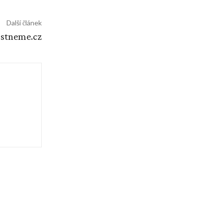
Další článek
oustneme.cz