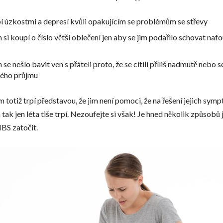
í úzkostmi a depresí kvůli opakujícím se problémům se střevy
 si koupí o číslo větší oblečení jen aby se jim podařilo schovat naf
se nešlo bavit ven s přáteli proto, že se cítili příliš nadmutě nebo 
lého průjmu
totiž trpí představou, že jim není pomoci, že na řešení jejich sym
tak jen léta tiše trpí. Nezoufejte si však! Je hned několik způsobů 
IBS zatočit.