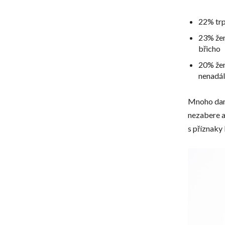
22% trp
23% žen
břicho
20% žen 
nenadá
Mnoho dam 
nezabere a 
s příznaky 