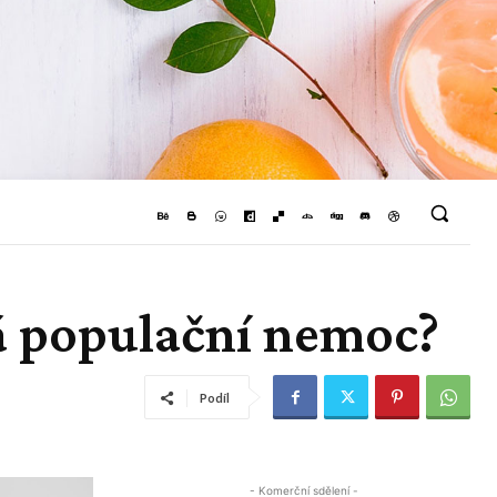
á populační nemoc?
Podíl
- Komerční sdělení -