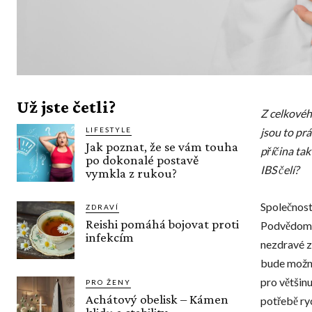
Už jste četli?
Z celkovéh
LIFESTYLE
jsou to prá
Jak poznat, že se vám touha
příčina ta
po dokonalé postavě
IBS čelí?
vymkla z rukou?
Společnost
ZDRAVÍ
Reishi pomáhá bojovat proti
Podvědomě 
infekcím
nezdravé zá
bude možné
pro většin
PRO ŽENY
Achátový obelisk – Kámen
potřebě ryc