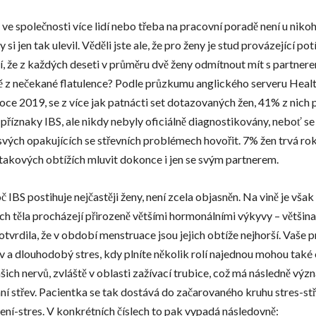
e ve společnosti více lidí nebo třeba na pracovní poradě není u niko
 si jen tak ulevil. Věděli jste ale, že pro ženy je stud provázející pot
í, že z každých deseti v průměru dvě ženy odmítnout mít s partnere
ě z nečekané flatulence? Podle průzkumu anglického serveru Healt
oce 2019, se z více jak patnácti set dotazovaných žen, 41% z nich p
pí příznaky IBS, ale nikdy nebyly oficiálně diagnostikovány, neboť se
svých opakujících se střevních problémech hovořit. 7% žen trvá rok
takových obtížích mluvit dokonce i jen se svým partnerem.
 IBS postihuje nejčastěji ženy, není zcela objasněn. Na vině je vša
jich těla procházejí přirozeně většími hormonálními výkyvy – většin
tvrdila, že v období menstruace jsou jejich obtíže nejhorší. Vaše p
v a dlouhodobý stres, kdy plníte několik rolí najednou mohou také 
ašich nervů, zvláště v oblasti zažívací trubice, což má následně v
ní střev. Pacientka se tak dostává do začarovaného kruhu stres-stř
ení-stres. V konkrétních číslech to pak vypadá následovně: