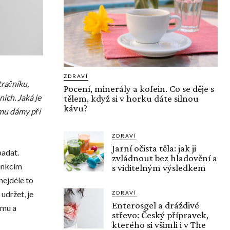
ZDRAVÍ
tračníku,
Pocení, minerály a kofein. Co se děje s
nich. Jaká je
tělem, když si v horku dáte silnou
kávu?
emu dámy při
ZDRAVÍ
Jarní očista těla: jak ji
padat.
zvládnout bez hladovění a
funkcím
s viditelným výsledkem
nejdéle to
udržet, je
ZDRAVÍ
Enterosgel a dráždivé
jmu a
střevo: Český přípravek,
kterého si všimli i v The