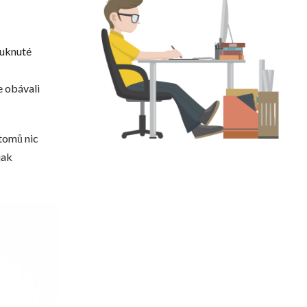
ouknuté
se obávali
ptomů nic
jak