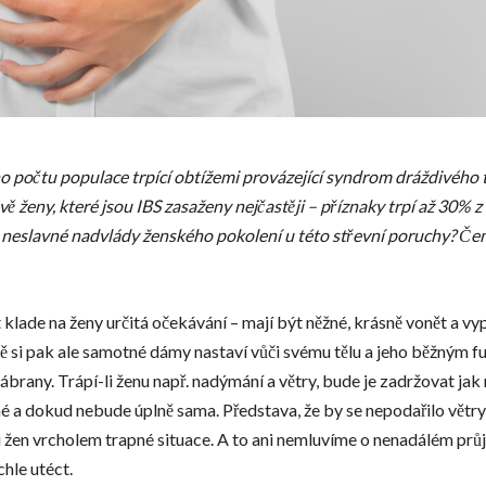
o počtu populace trpící obtížemi provázející syndrom dráždivého 
vě ženy, které jsou IBS zasaženy nejčastěji –
příznaky trpí až 30% z 
k neslavné nadvlády ženského pokolení u této střevní poruchy? Č
 klade na ženy určitá očekávání – mají být něžné, krásně vonět a vy
si pak ale samotné dámy nastaví vůči svému tělu a jeho běžným 
brany. Trápí-li ženu např. nadýmání a větry, bude je zadržovat jak 
 a dokud nebude úplně sama. Představa, že by se nepodařilo větry 
u žen vrcholem trapné situace. A to ani nemluvíme o nenadálém prů
hle utéct.