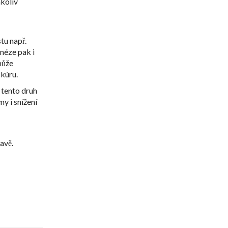
mkoliv
tu např.
mnéze pak i
může
 kúru.
 tento druh
my i snížení
avě.