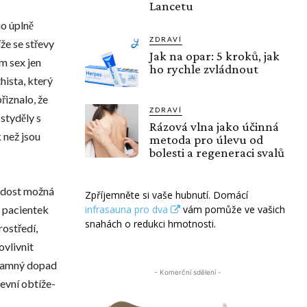
Lancetu
ho úplně
ZDRAVÍ
íže se střevy
Jak na opar: 5 kroků, jak
m sex jen
ho rychle zvládnout
hista, který
řiznalo, že
ZDRAVÍ
 styděly s
Rázová vlna jako účinná
 než jsou
metoda pro úlevu od
bolesti a regeneraci svalů
k dost možná
Zpříjemněte si vaše hubnutí. Domácí
a pacientek
infrasauna pro dva
vám pomůže ve vašich
snahách o redukci hmotnosti.
rostředí,
ovlivnit
ýznamný dopad
- Komerční sdělení -
evní obtíže-