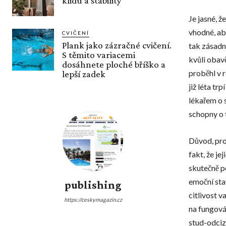
klidu a stability
Je jasné, ž
vhodné, aby
CVIČENÍ
Plank jako zázračné cvičení.
tak zásadn
S těmito variacemi
kvůli obav
dosáhnete ploché bříško a
proběhl v r
lepší zadek
již léta tr
lékařem o 
schopny o 
Důvod, proč
fakt, že je
skutečně po
emoční sta
publishing
citlivost v
https://ceskymagazin.cz
na fungová
stud-odciz