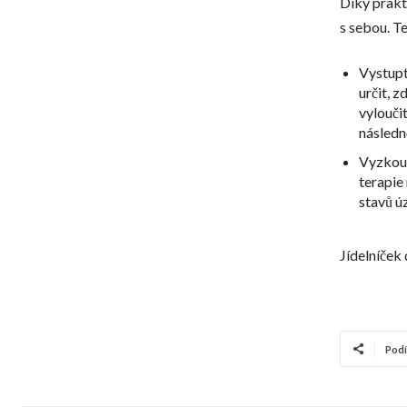
Díky prakt
s sebou. T
Vystupt
určit, 
vylouči
následn
Vyzkouš
terapie 
stavů ú
Jídelníček
Podí