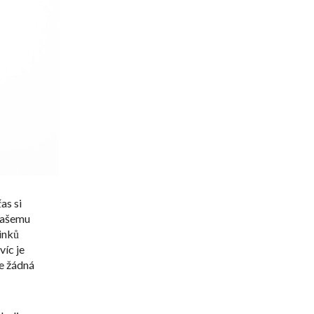
as si
 vašemu
činků
víc je
je žádná