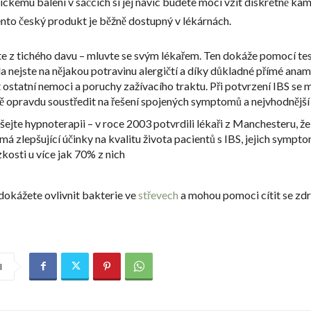
ickému balení v sáčcích si jej navíc budete moci vzít diskrétně ka
ento český produkt je běžně dostupný v lékárnách.
e z tichého davu – mluvte se svým lékařem. Ten dokáže pomocí tes
zda nejste na nějakou potravinu alergičtí a díky důkladné přímé ana
t ostatní nemoci a poruchy zažívacího traktu. Při potvrzení IBS se 
ě opravdu soustředit na řešení spojených symptomů a nejvhodnější
ejte hypnoterapii – v roce 2003 potvrdili lékaři z Manchesteru, že
má zlepšující účinky na kvalitu života pacientů s IBS, jejich sympto
zkosti u více jak 70% z nich
 dokážete ovlivnit bakterie ve
střevech
a mohou pomoci cítit se zdr
l