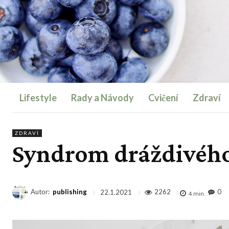
Lifestyle
Rady a Návody
Cvičení
Zdraví
ZDRAVÍ
Syndrom dráždivého
Autor:
publishing
2262
0
22.1.2021
4
min.