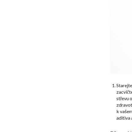
Starejt
zacvičt
střevu o
zdravot
k vašemu
aditiva 