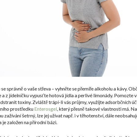
e se správně o vaše střeva – vyhněte se přemíře alkoholu a kávy. Obč
e a z jídelníčku vypusťte hotová jídla a perlivé limonády. Pomozte
dstranit toxiny. Zvláště trápí-li vás průjmy, využíjte adsorbčních ú
ního prostředku
Enterosgel
, který přesně takové vlastnosti má. Na
 zažívání šetrný, lze jej užívat např. i v těhotenství, dále neobsahu
a je založen na přírodní bázi.