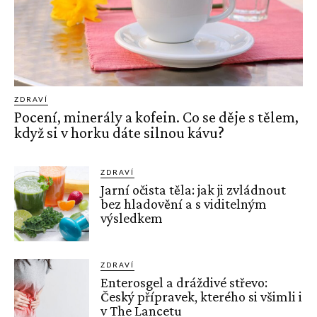
ZDRAVÍ
Pocení, minerály a kofein. Co se děje s tělem,
když si v horku dáte silnou kávu?
ZDRAVÍ
Jarní očista těla: jak ji zvládnout
bez hladovění a s viditelným
výsledkem
ZDRAVÍ
Enterosgel a dráždivé střevo:
Český přípravek, kterého si všimli i
v The Lancetu