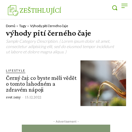
ZEŠTIHLUJÍCÍ
Domů
Tagy
Výhody pití černého čaje
výhody pití černého čaje
Sample Category Description. ( Lorem ipsum dolor sit amet,
consectetur adipisicing elit, sed do eiusmod tempor incididunt
ut labore et dolore magna aliqua. )
LIFESTYLE
Černý čaj: co byste měli vědět
o tomto lahodném a
zdravém nápoji
svet zeny
-
15.12.2022
- Advertisement -