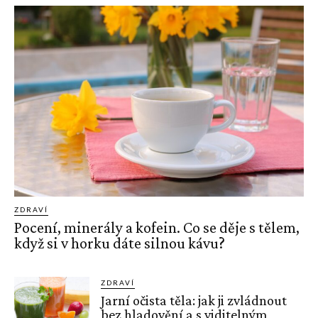
ZDRAVÍ
Pocení, minerály a kofein. Co se děje s tělem,
když si v horku dáte silnou kávu?
ZDRAVÍ
Jarní očista těla: jak ji zvládnout
bez hladovění a s viditelným