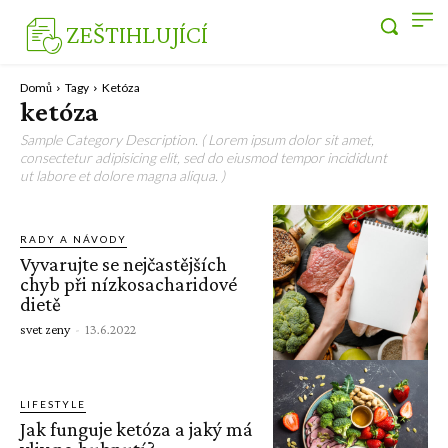
ZEŠTIHLUJÍCÍ
Domů
Tagy
Ketóza
ketóza
Sample Category Description. ( Lorem ipsum dolor sit amet,
consectetur adipisicing elit, sed do eiusmod tempor incididunt
ut labore et dolore magna aliqua. )
RADY A NÁVODY
Vyvarujte se nejčastějších
chyb při nízkosacharidové
dietě
svet zeny
-
13.6.2022
LIFESTYLE
Jak funguje ketóza a jaký má