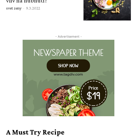
vliv na hubnutí?
svet zeny
-
9.3.2022
- Advertisement -
A Must Try Recipe