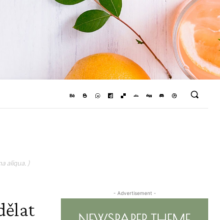
a aliqua. )
- Advertisement -
dělat