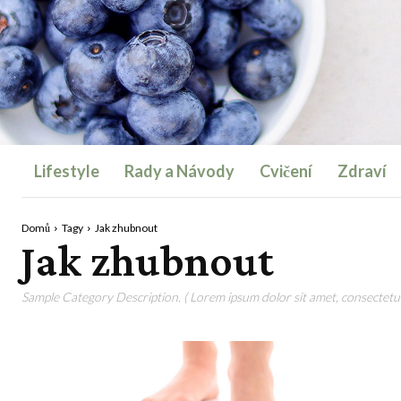
Lifestyle
Rady a Návody
Cvičení
Zdraví
Domů
Tagy
Jak zhubnout
Jak zhubnout
Sample Category Description. ( Lorem ipsum dolor sit amet, consectetur 