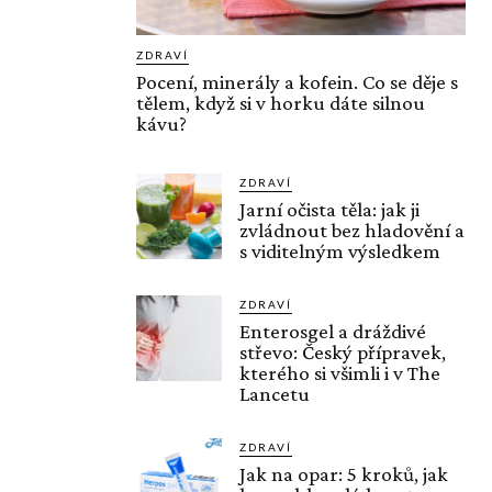
ZDRAVÍ
Pocení, minerály a kofein. Co se děje s
tělem, když si v horku dáte silnou
kávu?
ZDRAVÍ
Jarní očista těla: jak ji
zvládnout bez hladovění a
s viditelným výsledkem
ZDRAVÍ
Enterosgel a dráždivé
střevo: Český přípravek,
kterého si všimli i v The
Lancetu
ZDRAVÍ
Jak na opar: 5 kroků, jak