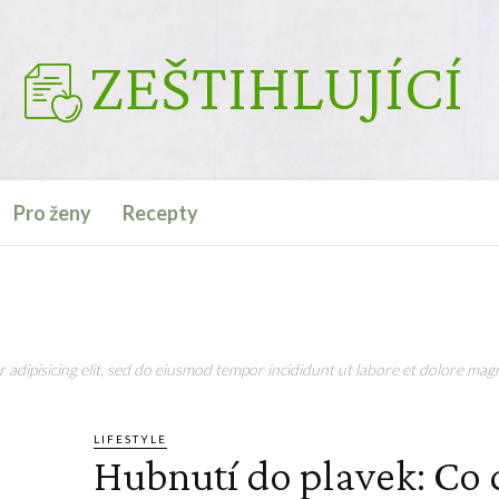
ZEŠTIHLUJÍCÍ
Pro ženy
Recepty
adipisicing elit, sed do eiusmod tempor incididunt ut labore et dolore magn
LIFESTYLE
Hubnutí do plavek: Co 