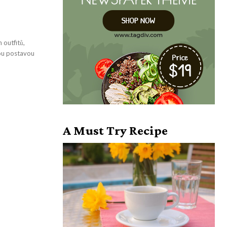
 outfitů,
vou postavou
A Must Try Recipe