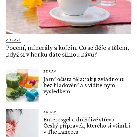
ZDRAVÍ
Pocení, minerály a kofein. Co se děje s tělem,
když si v horku dáte silnou kávu?
ZDRAVÍ
Jarní očista těla: jak ji zvládnout
bez hladovění a s viditelným
výsledkem
ZDRAVÍ
Enterosgel a dráždivé střevo:
Český přípravek, kterého si všimli i
v The Lancetu