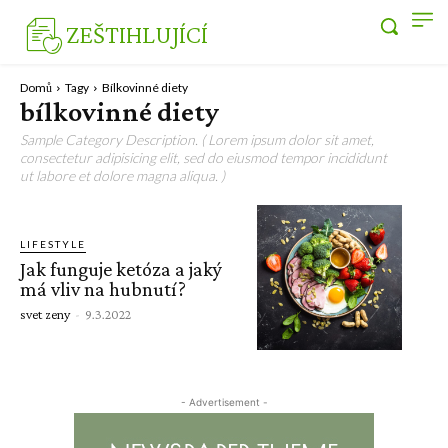
ZEŠTIHLUJÍCÍ
Domů
Tagy
Bílkovinné diety
bílkovinné diety
Sample Category Description. ( Lorem ipsum dolor sit amet,
consectetur adipisicing elit, sed do eiusmod tempor incididunt
ut labore et dolore magna aliqua. )
LIFESTYLE
Jak funguje ketóza a jaký
má vliv na hubnutí?
svet zeny
-
9.3.2022
- Advertisement -