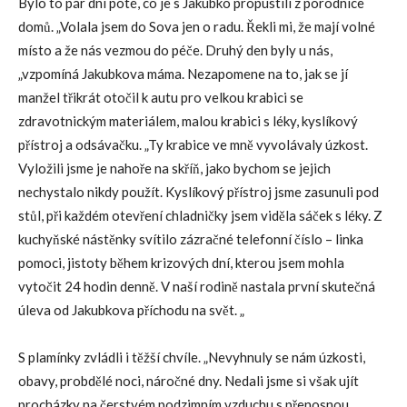
Bylo to pár dní poté, co je s Jakubko propustili z porodnice
domů. „Volala jsem do Sova jen o radu. Řekli mi, že mají volné
místo a že nás vezmou do péče. Druhý den byly u nás,
„vzpomíná Jakubkova máma. Nezapomene na to, jak se jí
manžel třikrát otočil k autu pro velkou krabici se
zdravotnickým materiálem, malou krabici s léky, kyslíkový
přístroj a odsávačku. „Ty krabice ve mně vyvolávaly úzkost.
Vyložili jsme je nahoře na skříň, jako bychom se jejich
nechystalo nikdy použít. Kyslíkový přístroj jsme zasunuli pod
stůl, při každém otevření chladničky jsem viděla sáček s léky. Z
kuchyňské nástěnky svítilo zázračné telefonní číslo – linka
pomoci, jistoty během krizových dní, kterou jsem mohla
vytočit 24 hodin denně. V naší rodině nastala první skutečná
úleva od Jakubkova příchodu na svět. „
S plamínky zvládli i těžší chvíle. „Nevyhnuly se nám úzkosti,
obavy, probdělé noci, náročné dny. Nedali jsme si však ujít
procházky na čerstvém podzimním vzduchu s přenosnou