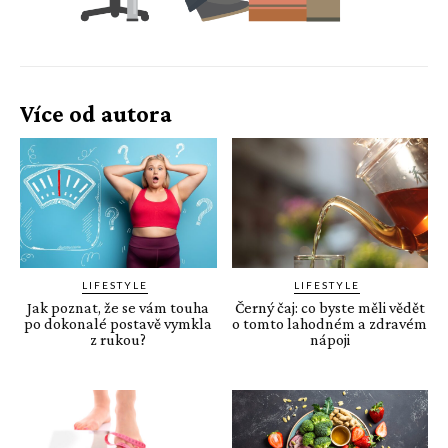
Více od autora
LIFESTYLE
LIFESTYLE
Jak poznat, že se vám touha
Černý čaj: co byste měli vědět
po dokonalé postavě vymkla
o tomto lahodném a zdravém
z rukou?
nápoji