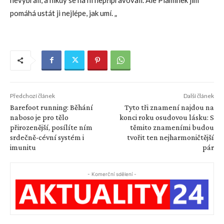
pomáhá ustát ji nejlépe, jak umí. „
Předchozí článek
Další článek
Barefoot running: Běhání
Tyto tři znamení najdou na
naboso je pro tělo
konci roku osudovou lásku: S
přirozenější, posílíte ním
těmito znameními budou
srdečně-cévní systém i
tvořit ten nejharmoničtější
imunitu
pár
- Komerční sdělení -