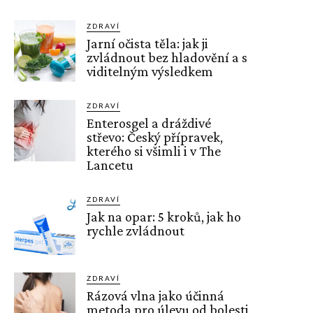
ZDRAVÍ
Jarní očista těla: jak ji
zvládnout bez hladovění a s
viditelným výsledkem
ZDRAVÍ
Enterosgel a dráždivé
střevo: Český přípravek,
kterého si všimli i v The
Lancetu
ZDRAVÍ
Jak na opar: 5 kroků, jak ho
rychle zvládnout
ZDRAVÍ
Rázová vlna jako účinná
metoda pro úlevu od bolesti