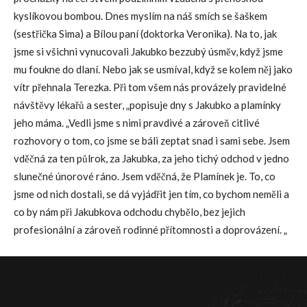
kyslíkovou bombou. Dnes myslím na náš smích se šaškem
(sestřička Sima) a Bílou paní (doktorka Veronika). Na to, jak
jsme si všichni vynucovali Jakubko bezzubý úsměv, když jsme
mu foukne do dlaní. Nebo jak se usmíval, když se kolem něj jako
vítr přehnala Terezka. Při tom všem nás provázely pravidelné
návštěvy lékařů a sester, „popisuje dny s Jakubko a plamínky
jeho máma. „Vedli jsme s nimi pravdivé a zároveň citlivé
rozhovory o tom, co jsme se báli zeptat snad i sami sebe. Jsem
vděčná za ten půlrok, ​​za Jakubka, za jeho tichý odchod v jedno
slunečné únorové ráno. Jsem vděčná, že Plamínek je. To, co
jsme od nich dostali, se dá vyjádřit jen tím, co bychom neměli a
co by nám při Jakubkova odchodu chybělo, bez jejich
profesionální a zároveň rodinné přítomnosti a doprovázení. „