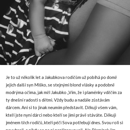
Je to už několik let a Jakubkova rodičům už pobíhá po domě
jejich další syn Miško, se stejnými blond vlásky a podobně
modrýma očima, jak měl Jakubko „Vím, že i plaménky vděčím za
ty dnešní radosti s dětmi. Vždy budu a nadále zůstávám
dárcem. Ani si to jinak neumím představit. Děkuji všem vám,
kteří jste nyní dárci nebo kteří se jimi právě stáváte. Děkuji
jménem těch rodičů, kteří péči Sova potřebují dnes. Svou roli si
nevybrali, a nikdy se na ni nepřipravovali. Ale Plamínek jim