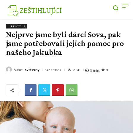
ZEŠTIHLUJÍCÍ
LIFESTYLE
Nejprve jsme byli dárci Sova, pak
jsme potřebovali jejich pomoc pro
našeho Jakubka
Autor:
svet zeny
2320
14.11.2020
3
3
min.