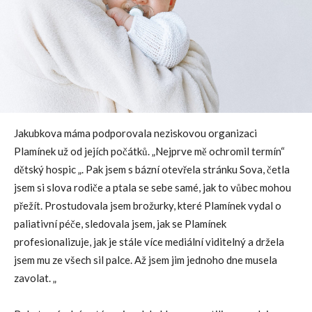
Jakubkova máma podporovala neziskovou organizaci
Plamínek už od jejích počátků. „Nejprve mě ochromil termín“
dětský hospic „. Pak jsem s bázní otevřela stránku Sova, četla
jsem si slova rodiče a ptala se sebe samé, jak to vůbec mohou
přežít. Prostudovala jsem brožurky, které Plamínek vydal o
paliativní péče, sledovala jsem, jak se Plamínek
profesionalizuje, jak je stále více mediální viditelný a držela
jsem mu ze všech sil palce. Až jsem jim jednoho dne musela
zavolat. „